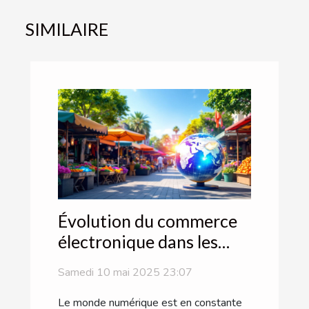
SIMILAIRE
Évolution du commerce
électronique dans les
marchés émergents
Samedi 10 mai 2025 23:07
tendances et
opportunités
Le monde numérique est en constante